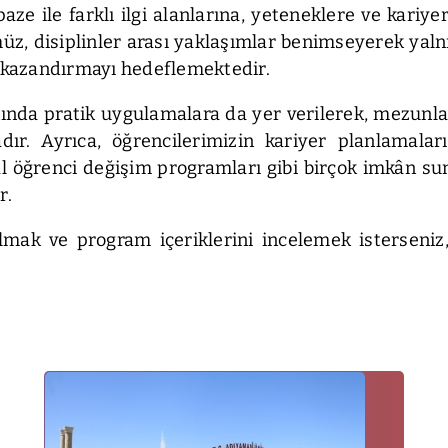
 ile farklı ilgi alanlarına, yeteneklere ve kariyer
, disiplinler arası yaklaşımlar benimseyerek yalnı
e kazandırmayı hedeflemektedir.
ında pratik uygulamalara da yer verilerek, mezunları
r. Ayrıca, öğrencilerimizin kariyer planlamaların
nal öğrenci değişim programları gibi birçok imkân su
r.
lmak ve program içeriklerini incelemek isterseniz,