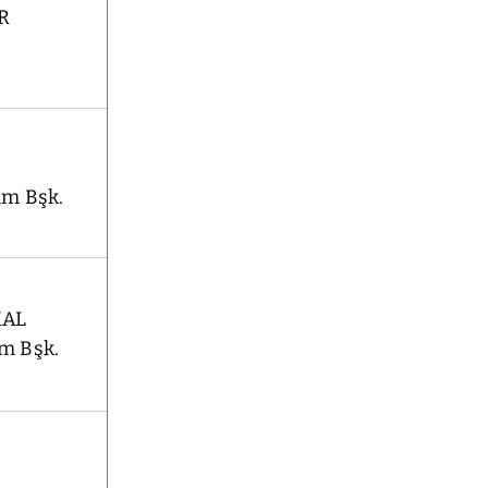
R
lüm Bşk.
KAL
üm Bşk.