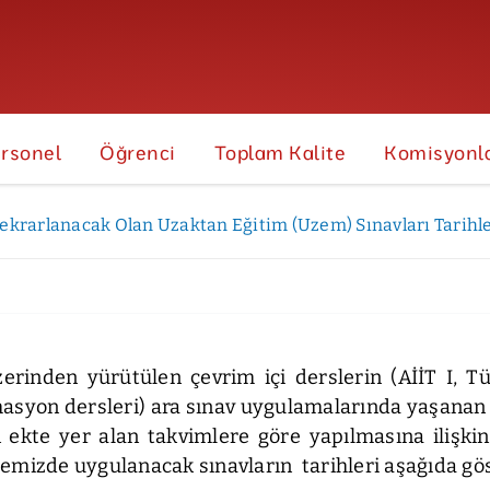
rsonel
Öğrenci
Toplam Kalite
Komisyonl
ekrarlanacak Olan Uzaktan Eğitim (Uzem) Sınavları Tarihle
tim (Uzem) Sınavları Tarihleri
erinden yürütülen çevrim içi derslerin (AİİT I, Tür
asyon dersleri) ara sınav uygulamalarında yaşanan 
 ekte yer alan takvimlere göre yapılmasına ilişkin 
emizde uygulanacak sınavların tarihleri aşağıda gös